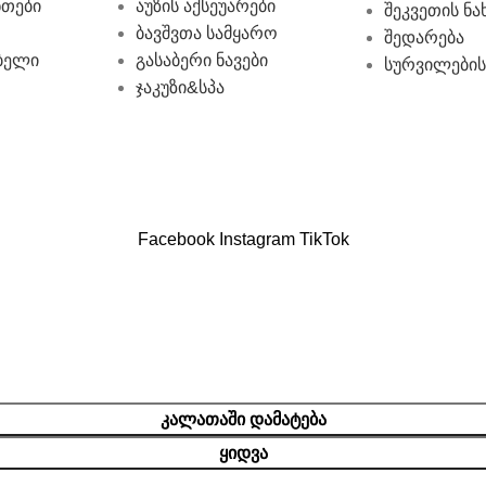
ნთები
აუზის აქსეუარები
შეკვეთის ნა
ბავშვთა სამყარო
შედარება
ბელი
გასაბერი ნავები
სურვილების
ჯაკუზი&სპა
Facebook
Instagram
TikTok
ᲙᲐᲚᲐᲗᲐᲨᲘ ᲓᲐᲛᲐᲢᲔᲑᲐ
ᲧᲘᲓᲕᲐ