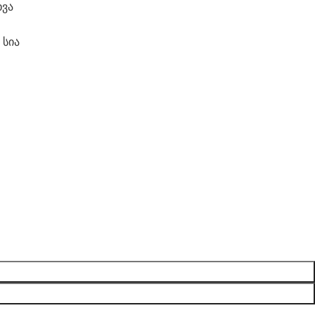
ხვა
 სია