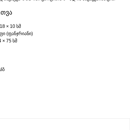
უთვა
18 × 10 სმ
ფი (ფანჯრიანი)
 × 75 სმ
კგ