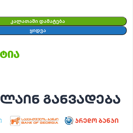
ᲙᲐᲚᲐᲗᲐᲨᲘ ᲓᲐᲛᲐᲢᲔᲑᲐ
ᲧᲘᲓᲕᲐ