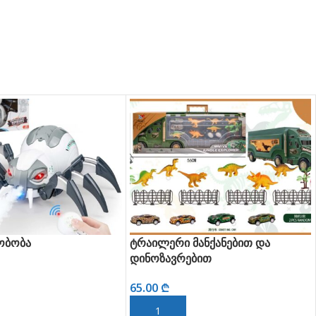
ტრაილერი მანქანებით და
ტრაილე
დინოზავრებით
65.00
65.00
₾
ᲔᲑᲐ
ᲙᲐᲚᲐ
ᲙᲐᲚᲐᲗᲐᲨᲘ ᲓᲐᲛᲐᲢᲔᲑᲐ