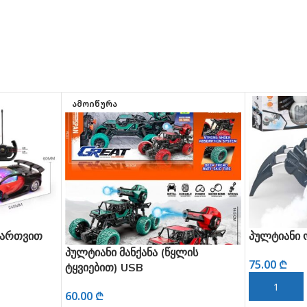
ᲐᲛᲝᲘᲬᲣᲠᲐ
თ
პულტიანი ობობა
პულტიანი მანქანა (წყლის
75.00
₾
ტყვიებით) USB
ᲙᲐᲚᲐᲗᲐᲨᲘ ᲓᲐᲛᲐᲢ
60.00
₾