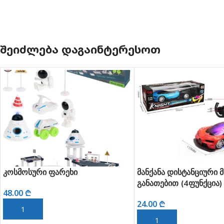
ᲨᲔᲘᲫᲚᲔᲑᲐ ᲓᲐᲒᲐᲘᲜᲢᲔᲠᲔᲡᲝᲗ
სური ფარეხი
მანქანა დისტანციური მართვი
განათებით (4ფუნქცია)
₾
24.00
₾
ᲗᲐᲨᲘ ᲓᲐᲛᲐᲢᲔᲑᲐ
ᲙᲐᲚᲐᲗᲐᲨᲘ ᲓᲐᲛᲐᲢᲔᲑᲐ