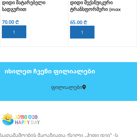
დიდი მატარებელი
დიდი მექანუიკური
სადგურით
ტრანსფორმერი (max
robot)
70.00
₾
65.00
₾
ᲙᲐᲚᲐᲗᲐᲨᲘ ᲓᲐᲛᲐᲢᲔᲑᲐ
ᲙᲐᲚᲐᲗᲐᲨᲘ ᲓᲐᲛᲐᲢᲔᲑᲐ
ᲘᲮᲘᲚᲔᲗ ᲩᲕᲔᲜᲘ ᲤᲘᲚᲘᲐᲚᲔᲑᲘ
ფილიალები
სათამაშოების მაღაზიათა ქსელი „ჰეფი დეი“ -ს