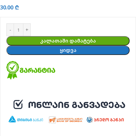
30.00
₾
ᲙᲐᲚᲐᲗᲐᲨᲘ ᲓᲐᲛᲐᲢᲔᲑᲐ
ᲧᲘᲓᲕᲐ