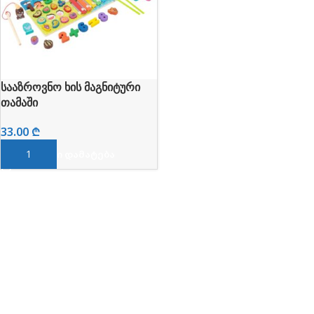
სააზროვნო ხის მაგნიტური
თამაში
33.00
₾
ᲙᲐᲚᲐᲗᲐᲨᲘ ᲓᲐᲛᲐᲢᲔᲑᲐ