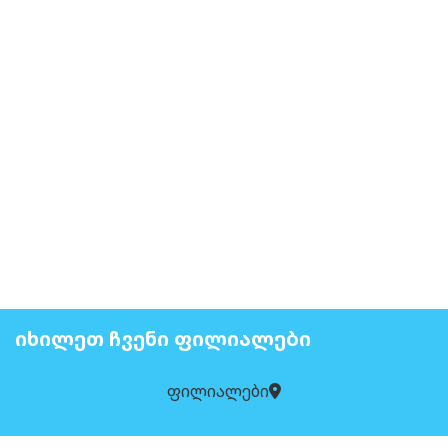
ᲘᲮᲘᲚᲔᲗ ᲩᲕᲔᲜᲘ ᲤᲘᲚᲘᲐᲚᲔᲑᲘ
ფილიალები