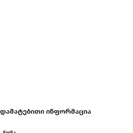
ᲓᲐᲛᲐᲢᲔᲑᲘᲗᲘ ᲘᲜᲤᲝᲠᲛᲐᲪᲘᲐ
ᲬᲝᲜᲐ