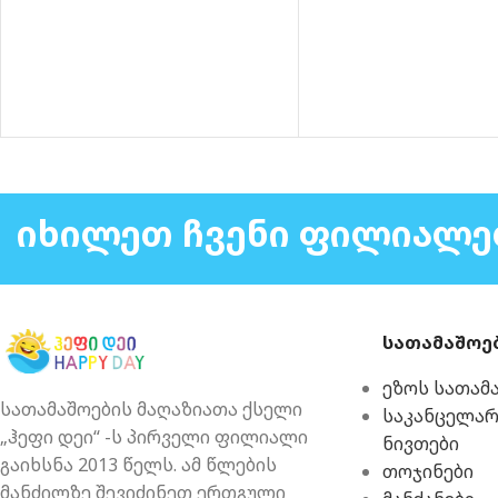
ᲘᲮᲘᲚᲔᲗ ᲩᲕᲔᲜᲘ ᲤᲘᲚᲘᲐᲚᲔ
სათამაშოე
ეზოს სათამ
სათამაშოების მაღაზიათა ქსელი
საკანცელა
„ჰეფი დეი“ -ს პირველი ფილიალი
ნივთები
გაიხსნა 2013 წელს. ამ წლების
თოჯინები
მანძილზე შევიძინეთ ერთგული