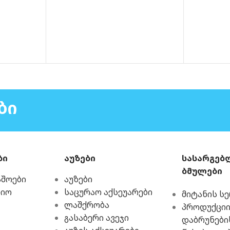
ᲑᲘ
ბი
აუზები
სასარგებ
ბმულები
აშოები
აუზები
რიო
საცურაო აქსეუარები
მიტანის ს
ლაშქრობა
პროდუქციი
გასაბერი ავეჯი
დაბრუნები