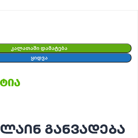
ᲙᲐᲚᲐᲗᲐᲨᲘ ᲓᲐᲛᲐᲢᲔᲑᲐ
ᲧᲘᲓᲕᲐ