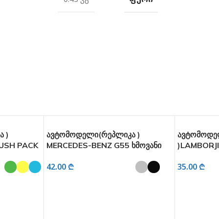
 )
ავტომოდელი(რეპლიკა )
ავტომოდე
USH PACK
MERCEDES-BENZ G55 ხმოვანი
)LAMBORJ
 1:28
და განათებით 1:32
LP500S ხმ
42.00
₾
35.00
₾
1:32
Ი
ᲐᲠᲩᲔᲕᲘᲡ ᲞᲐᲠᲐᲛᲔᲢᲠᲔᲑᲘ
ᲐᲠᲩᲔᲕᲘᲡ 