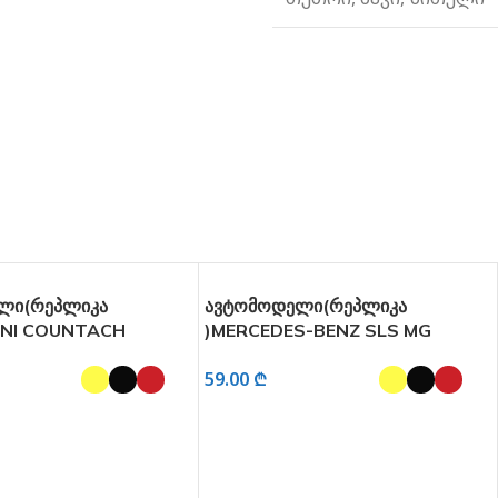
ლი(რეპლიკა
ავტომოდელი(რეპლიკა
INI COUNTACH
)MERCEDES-BENZ SLS MG
ოვანი და განათებით
ხმოვანი და განათებით 1:24
59.00
₾
ᲞᲐᲠᲐᲛᲔᲢᲠᲔᲑᲘ
ᲐᲠᲩᲔᲕᲘᲡ ᲞᲐᲠᲐᲛᲔᲢᲠᲔᲑᲘ