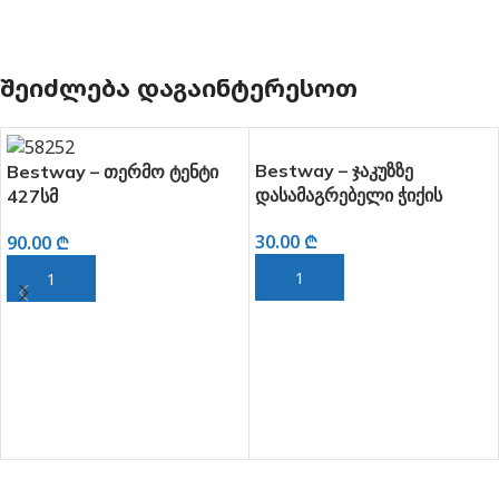
ᲨᲔᲘᲫᲚᲔᲑᲐ ᲓᲐᲒᲐᲘᲜᲢᲔᲠᲔᲡᲝᲗ
Bestway – ჯაკუზზე
Bestway – თერმო ტენტი
დასამაგრებელი ჭიქის
427სმ
ჩასადგამი
30.00
₾
90.00
₾
ᲙᲐᲚᲐᲗᲐᲨᲘ ᲓᲐᲛᲐᲢᲔᲑᲐ
ᲙᲐᲚᲐᲗᲐᲨᲘ ᲓᲐᲛᲐᲢᲔᲑᲐ