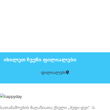
ᲘᲮᲘᲚᲔᲗ ᲩᲕᲔᲜᲘ ᲤᲘᲚᲘᲐᲚᲔᲑᲘ
ფილიალები
სათამაშოების მაღაზიათა ქსელი „ჰეფი დეი“ -ს