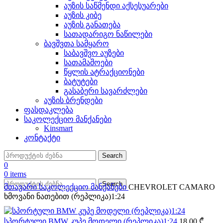
აუზის საწმენდი აქსესუარები
აუზის კიბე
აუზის განათება
სათადარიგო ნაწილები
ბავშვთა სამყარო
საბავშვო აუზები
სათამაშოები
წყლის ატრაქციონები
ბატუტები
გასაბერი სავარძლები
აუზის ბრენდები
ფასდაკლება
საკოლექციო მანქანები
Kinsmart
კონტაქტი
Search
0
0
items
Search
მთავარი
საკოლექციო მანქანები
CHEVROLET CAMARO
ხმოვანი ნათებით (რეპლიკა)1:24
სპორტული BMW კუპე მოდელი (რეპლიკა)1:24
18.00
₾