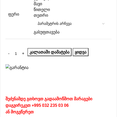
შავი
წითელი
ᲤᲔᲠᲘ
თეთრი
გასუფთავება
ᲙᲐᲚᲐᲗᲐᲨᲘ ᲓᲐᲛᲐᲢᲔᲑᲐ
ᲧᲘᲓᲕᲐ
შეძენამდე გთხოვთ გადაამოწმოთ მარაგები
დაგვირეკეთ +995 032 235 03 06
ან
მოგვწერეთ