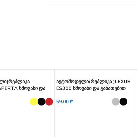
ლი(რეპლიკა
ავტომოდელი(რეპლიკა )LEXUS
APERTA ხმოვანი და
ES300 ხმოვანი და განათებით
 1:32
1:24
59.00
₾
ᲞᲐᲠᲐᲛᲔᲢᲠᲔᲑᲘ
ᲐᲠᲩᲔᲕᲘᲡ ᲞᲐᲠᲐᲛᲔᲢᲠᲔᲑᲘ