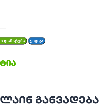
Ი ᲓᲐᲛᲐᲢᲔᲑᲐ
ᲧᲘᲓᲕᲐ