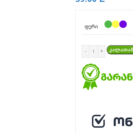
ᲤᲔᲠᲘ
ᲙᲐᲚᲐᲗᲐᲨ