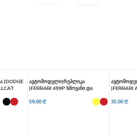
ა )DODGE
ავტომოდელი(რეპლიკა
ავტომოდე
LLCAT
)FERRARI 499P ხმოვანი და
)FERRARI 
 1:32
განათებით 1:22
განათებით
59.00
₾
35.00
₾
Ი
ᲐᲠᲩᲔᲕᲘᲡ ᲞᲐᲠᲐᲛᲔᲢᲠᲔᲑᲘ
ᲐᲠᲩᲔᲕᲘᲡ 