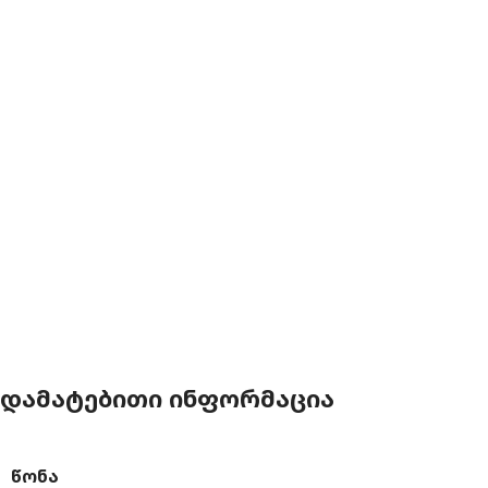
ᲓᲐᲛᲐᲢᲔᲑᲘᲗᲘ ᲘᲜᲤᲝᲠᲛᲐᲪᲘᲐ
ᲬᲝᲜᲐ