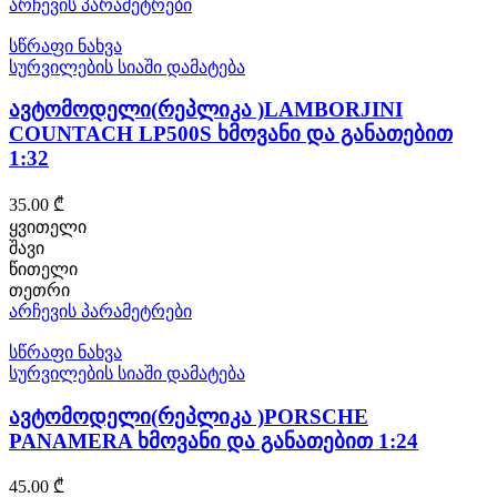
page
This
არჩევის პარამეტრები
product
has
სწრაფი ნახვა
multiple
სურვილების სიაში დამატება
variants.
The
ავტომოდელი(რეპლიკა )LAMBORJINI
options
COUNTACH LP500S ხმოვანი და განათებით
may
1:32
be
chosen
on
35.00
₾
the
ყვითელი
product
შავი
page
წითელი
თეთრი
This
არჩევის პარამეტრები
product
has
სწრაფი ნახვა
multiple
სურვილების სიაში დამატება
variants.
The
ავტომოდელი(რეპლიკა )PORSCHE
options
PANAMERA ხმოვანი და განათებით 1:24
may
be
45.00
₾
chosen