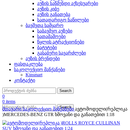
აუზის საწმენდი აქსესუარები
აუზის კიბე
აუზის განათება
სათადარიგო ნაწილები
ბავშვთა სამყარო
საბავშვო აუზები
სათამაშოები
წყლის ატრაქციონები
ბატუტები
გასაბერი სავარძლები
აუზის ბრენდები
ფასდაკლება
საკოლექციო მანქანები
Kinsmart
კონტაქტი
Search
0
0
items
Search
მთავარი
საკოლექციო მანქანები
ავტომოდელი(რეპლიკა
)MERCEDES-BENZ GTR ხმოვანი და განათებით 1:18