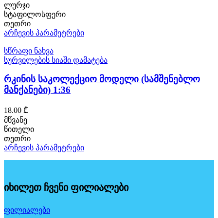
on
ლურჯი
the
სტაფილოსფერი
product
თეთრი
page
This
არჩევის პარამეტრები
product
has
სწრაფი ნახვა
multiple
სურვილების სიაში დამატება
variants.
The
რკინის საკოლექციო მოდელი (სამშენებლო
options
მანქანები) 1:36
may
be
18.00
₾
chosen
on
მწვანე
the
წითელი
product
თეთრი
page
This
არჩევის პარამეტრები
product
has
multiple
variants.
იხილეთ ჩვენი ფილიალები
The
options
may
ფილიალები
be