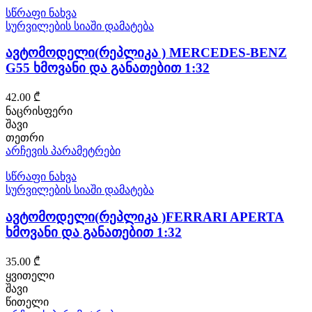
has
სწრაფი ნახვა
multiple
სურვილების სიაში დამატება
variants.
The
ავტომოდელი(რეპლიკა ) MERCEDES-BENZ
options
G55 ხმოვანი და განათებით 1:32
may
be
42.00
₾
chosen
on
ნაცრისფერი
the
შავი
product
თეთრი
page
This
არჩევის პარამეტრები
product
has
სწრაფი ნახვა
multiple
სურვილების სიაში დამატება
variants.
The
ავტომოდელი(რეპლიკა )FERRARI APERTA
options
ხმოვანი და განათებით 1:32
may
be
35.00
₾
chosen
on
ყვითელი
the
შავი
product
წითელი