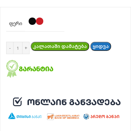
ᲤᲔᲠᲘ
ᲙᲐᲚᲐᲗᲐᲨᲘ ᲓᲐᲛᲐᲢᲔᲑᲐ
ᲧᲘᲓᲕᲐ