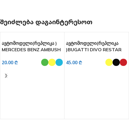
ᲨᲔᲘᲫᲚᲔᲑᲐ ᲓᲐᲒᲐᲘᲜᲢᲔᲠᲔᲡᲝᲗ
ავტომოდელი(რეპლიკა )
ავტომოდელი(რეპლიკა
MERCEDES BENZ AMBUSH
)BUGATTI DIVO RESTAR
PACK ხმოვანი და
ხმოვანი და განათებით 1:24
20.00
₾
45.00
₾
განათებით 1:28
ᲐᲠᲩᲔᲕᲘᲡ ᲞᲐᲠᲐᲛᲔᲢᲠᲔᲑᲘ
ᲐᲠᲩᲔᲕᲘᲡ ᲞᲐᲠᲐᲛᲔᲢᲠᲔᲑᲘ