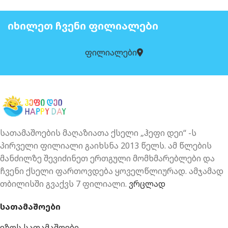
ᲘᲮᲘᲚᲔᲗ ᲩᲕᲔᲜᲘ ᲤᲘᲚᲘᲐᲚᲔᲑᲘ
ფილიალები
სათამაშოების მაღაზიათა ქსელი „ჰეფი დეი“ -ს
პირველი ფილიალი გაიხსნა 2013 წელს. ამ წლების
მანძილზე შევიძინეთ ერთგული მომხმარებლები და
ჩვენი ქსელი ფართოვდება ყოველწლიურად. ამჯამად
თბილისში გვაქვს 7 ფილიალი.
ვრცლად
სათამაშოები
ეზოს სათამაშოები