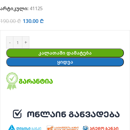
არტიკული:
41125
190.00
₾
130.00
₾
ᲙᲐᲚᲐᲗᲐᲨᲘ ᲓᲐᲛᲐᲢᲔᲑᲐ
ᲧᲘᲓᲕᲐ