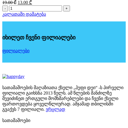
Original
Current
19.00
₾
13.00
₾
price
price
რაოდენობა:
was:
is:
რგოლი"BRIGHT
კალათაში დამატება
19.00 ₾.
13.00 ₾.
STARS",91
სმ,
9+,
INTEX
იხილეთ ჩვენი ფილიალები
(59256)
ფილიალები
სათამაშოების მაღაზიათა ქსელი „ჰეფი დეი“ -ს პირველი
ფილიალი გაიხსნა 2013 წელს. ამ წლების მანძილზე
შევიძინეთ ერთგული მომხმარებლები და ჩვენი ქსელი
ფართოვდება ყოველწლიურად. ამჯამად თბილისში
გვაქვს 7 ფილიალი.
ვრცლად
სათამაშოები