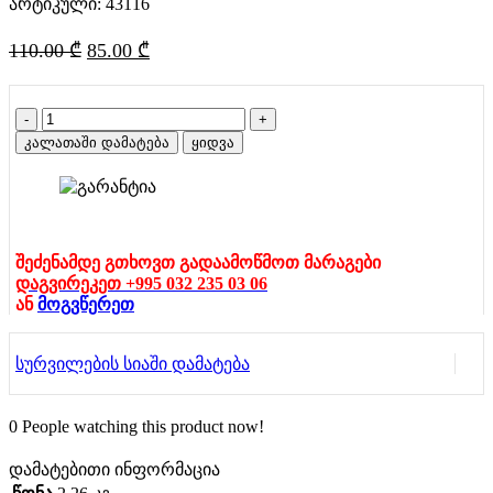
არტიკული:
43116
Original
Current
110.00
₾
85.00
₾
price
price
was:
is:
რაოდენობა:
110.00 ₾.
85.00 ₾.
ჩასაჯდომი
კალათაში დამატება
ყიდვა
კამერა
(43116)
BESWTAY
შეძენამდე გთხოვთ გადაამოწმოთ მარაგები
დაგვირეკეთ +995 032 235 03 06
ან
მოგვწერეთ
სურვილების სიაში დამატება
0
People watching this product now!
დამატებითი ინფორმაცია