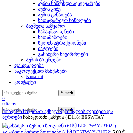
აუზის საწმენდი აქსესუარები
აუზის კიბე
აუზის განათება
სათადარიგო ნაწილები
ბავშვთა სამყარო
საბავშვო აუზები
სათამაშოები
წყლის ატრაქციონები
ბატუტები
გასაბერი სავარძლები
აუზის ბრენდები
ფასდაკლება
საკოლექციო მანქანები
Kinsmart
კონტაქტი
Search
0
0
items
Search
მთავარი
საცურაო აქსეუარები
წყლის ლეიბები და
ბურთები
ჩასაჯდომი კამერა (43116) BESWTAY
გასაბერი ბურთი ზოლიანი 61სმ BESTWAY (31022)
5.00
₾