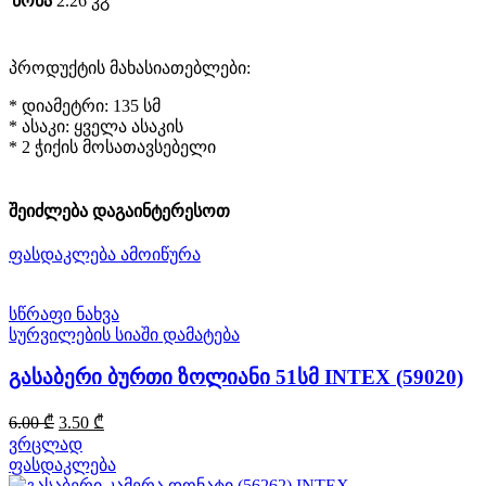
წონა
2.26 კგ
პროდუქტის მახასიათებლები:
* დიამეტრი: 135 სმ
* ასაკი: ყველა ასაკის
* 2 ჭიქის მოსათავსებელი
შეიძლება დაგაინტერესოთ
ფასდაკლება
ამოიწურა
სწრაფი ნახვა
სურვილების სიაში დამატება
გასაბერი ბურთი ზოლიანი 51სმ INTEX (59020)
Original
Current
6.00
₾
3.50
₾
price
price
ვრცლად
was:
is:
ფასდაკლება
6.00 ₾.
3.50 ₾.