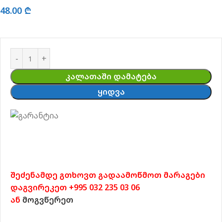
48.00
₾
ᲙᲐᲚᲐᲗᲐᲨᲘ ᲓᲐᲛᲐᲢᲔᲑᲐ
ᲧᲘᲓᲕᲐ
შეძენამდე გთხოვთ გადაამოწმოთ მარაგები
დაგვირეკეთ +995 032 235 03 06
ან
მოგვწერეთ