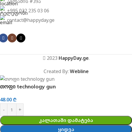
აგლაძის #39ა
+995 032 235 03 06
contact@happyday.ge
2023
HappyDay.ge
.
Created By:
Webline
თოფი technology gun
48.00
₾
ᲙᲐᲚᲐᲗᲐᲨᲘ ᲓᲐᲛᲐᲢᲔᲑᲐ
ᲧᲘᲓᲕᲐ