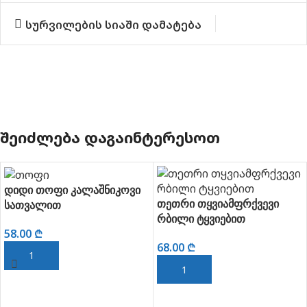
სურვილების სიაში დამატება
ᲨᲔᲘᲫᲚᲔᲑᲐ ᲓᲐᲒᲐᲘᲜᲢᲔᲠᲔᲡᲝᲗ
დიდი თოფი კალაშნიკოვი
თეთრი თყვიამფრქვევი
სათვალით
რბილი ტყვიებით
58.00
₾
68.00
₾
ᲙᲐᲚᲐᲗᲐᲨᲘ ᲓᲐᲛᲐᲢᲔᲑᲐ
ᲙᲐᲚᲐᲗᲐᲨᲘ ᲓᲐᲛᲐᲢᲔᲑᲐ