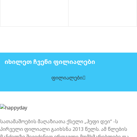
ᲘᲮᲘᲚᲔᲗ ᲩᲕᲔᲜᲘ ᲤᲘᲚᲘᲐᲚᲔᲑᲘ
ფილიალები
სათამაშოების მაღაზიათა ქსელი „ჰეფი დეი“ -ს
პირველი ფილიალი გაიხსნა 2013 წელს. ამ წლების
მანძილზე შევიძინეთ ერთგული მომხმარებლები და