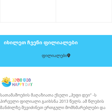
ᲘᲮᲘᲚᲔᲗ ᲩᲕᲔᲜᲘ ᲤᲘᲚᲘᲐᲚᲔᲑᲘ
ფილიალები
სათამაშოების მაღაზიათა ქსელი „ჰეფი დეი“ -ს
პირველი ფილიალი გაიხსნა 2013 წელს. ამ წლების
მანძილზე შევიძინეთ ერთგული მომხმარებლები და