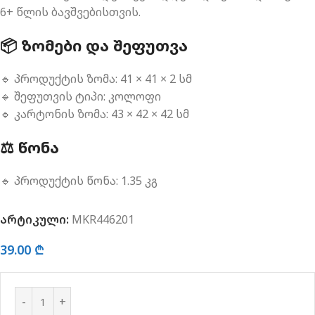
6+ წლის ბავშვებისთვის.
📦 ᲖᲝᲛᲔᲑᲘ ᲓᲐ ᲨᲔᲤᲣᲗᲕᲐ
🔹 პროდუქტის ზომა: 41 × 41 × 2 სმ
🔹 შეფუთვის ტიპი: კოლოფი
🔹 კარტონის ზომა: 43 × 42 × 42 სმ
⚖️ ᲬᲝᲜᲐ
🔹 პროდუქტის წონა: 1.35 კგ
არტიკული:
MKR446201
39.00
₾