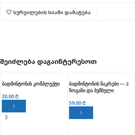
სურვილების სიაში დამატება
ᲨᲔᲘᲫᲚᲔᲑᲐ ᲓᲐᲒᲐᲘᲜᲢᲔᲠᲔᲡᲝᲗ
ბადმინტონის კომპლექტი
ბადმინტონის ნაკრები — 2
ჩოგანი და ბუმბული
20.00
₾
59.00
₾
ᲙᲐᲚᲐᲗᲐᲨᲘ ᲓᲐᲛᲐᲢᲔᲑᲐ
ᲙᲐᲚᲐᲗᲐᲨᲘ ᲓᲐᲛᲐᲢᲔᲑᲐ