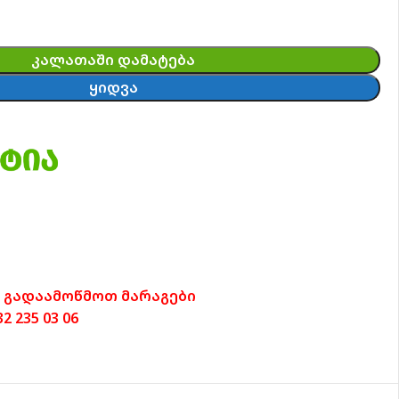
ᲙᲐᲚᲐᲗᲐᲨᲘ ᲓᲐᲛᲐᲢᲔᲑᲐ
ᲧᲘᲓᲕᲐ
 გადაამოწმოთ მარაგები
 235 03 06