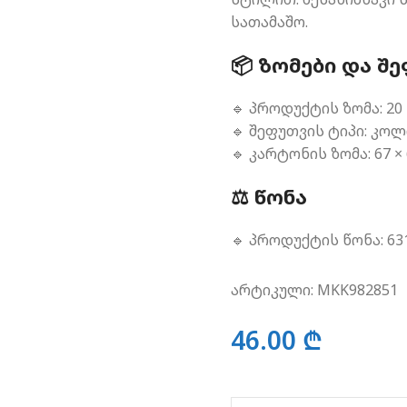
სათამაშო.
📦 ᲖᲝᲛᲔᲑᲘ ᲓᲐ Შ
🔹 პროდუქტის ზომა: 20 ×
🔹 შეფუთვის ტიპი: კო
🔹 კარტონის ზომა: 67 × 
⚖️ ᲬᲝᲜᲐ
🔹 პროდუქტის წონა: 63
არტიკული:
MKK982851
46.00
₾