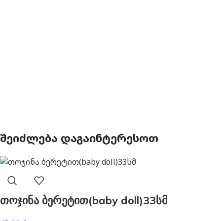
ᲨᲔᲘᲫᲚᲔᲑᲐ ᲓᲐᲒᲐᲘᲜᲢᲔᲠᲔᲡᲝᲗ
თოჯინა ბერეტით(baby doll)33სმ