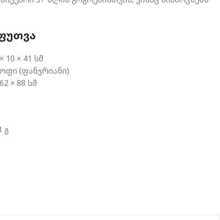
ᲔᲤᲣᲗᲕᲐ
 10 × 41 სმ
ლოფი (ფანჯრიანი)
62 × 88 სმ
1 გ