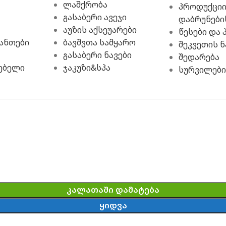
ლაშქრობა
პროდუქციი
გასაბერი ავეჯი
დაბრუნები
აუზის აქსეუარები
წესები და 
ჩანთები
ბავშვთა სამყარო
შეკვეთის ნ
გასაბერი ნავები
შედარება
ებელი
ჯაკუზი&სპა
სურვილები
ᲙᲐᲚᲐᲗᲐᲨᲘ ᲓᲐᲛᲐᲢᲔᲑᲐ
ᲧᲘᲓᲕᲐ