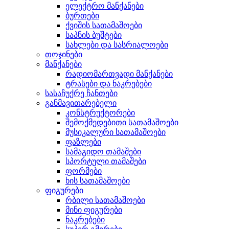
ელექტრო მანქანები
ბურთები
ქვიშის სათამაშოები
საპნის ბუშტები
სახლები და სასრიალოები
თოჯინები
მანქანები
რადიომართვადი მანქანები
ტრასები და ნაკრებები
სასაჩუქრე ჩანთები
განმავითარებელი
კონსტრუქტორები
შემოქმედებითი სათამაშოები
მუსიკალური სათამაშოები
ფაზლები
სამაგიდო თამაშები
სპორტული თამაშები
ფორმები
ხის სათამაშოები
ფიგურები
რბილი სათამაშოები
მინი ფიგურები
ნაკრებები