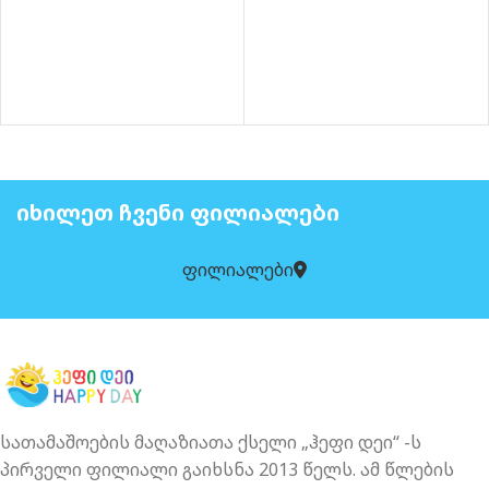
ᲘᲮᲘᲚᲔᲗ ᲩᲕᲔᲜᲘ ᲤᲘᲚᲘᲐᲚᲔᲑᲘ
ფილიალები
სათამაშოების მაღაზიათა ქსელი „ჰეფი დეი“ -ს
პირველი ფილიალი გაიხსნა 2013 წელს. ამ წლების