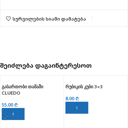
სურვილების სიაში დამატება
ᲨᲔᲘᲫᲚᲔᲑᲐ ᲓᲐᲒᲐᲘᲜᲢᲔᲠᲔᲡᲝᲗ
გასართობი თამაში
რუბიკის კუბი 3×3
CLUEDO
8.00
₾
55.00
₾
ᲙᲐᲚᲐᲗᲐᲨᲘ ᲓᲐᲛᲐᲢᲔᲑᲐ
ᲙᲐᲚᲐᲗᲐᲨᲘ ᲓᲐᲛᲐᲢᲔᲑᲐ