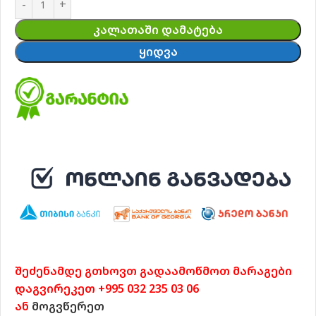
ᲙᲐᲚᲐᲗᲐᲨᲘ ᲓᲐᲛᲐᲢᲔᲑᲐ
ᲧᲘᲓᲕᲐ
შეძენამდე გთხოვთ გადაამოწმოთ მარაგები
დაგვირეკეთ +995 032 235 03 06
ან
მოგვწერეთ