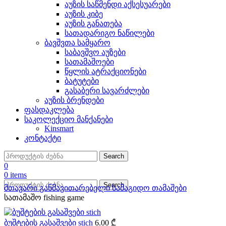
აუზის საწმენდი აქსესუარები
აუზის კიბე
აუზის განათება
სათადარიგო ნაწილები
ბავშვთა სამყარო
საბავშვო აუზები
სათამაშოები
წყლის ატრაქციონები
ბატუტები
გასაბერი სავარძლები
აუზის ბრენდები
ფასდაკლება
საკოლექციო მანქანები
Kinsmart
კონტაქტი
Search
0
0
items
Search
მთავარი
განმავითარებელი
სამაგიდო თამაშები
სათამაშო fishing game
ბუშტების გასაშვები stich
6.00
₾