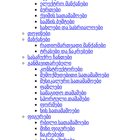
ელექტრო მანქანები
ბურთები
ქვიშის სათამაშოები
საპნის ბუშტები
სახლები და სასრიალოები
თოჯინები
მანქანები
რადიომართვადი მანქანები
ტრასები და ნაკრებები
სასაჩუქრე ჩანთები
განმავითარებელი
კონსტრუქტორები
შემოქმედებითი სათამაშოები
მუსიკალური სათამაშოები
ფაზლები
სამაგიდო თამაშები
სპორტული თამაშები
ფორმები
ხის სათამაშოები
ფიგურები
რბილი სათამაშოები
მინი ფიგურები
ნაკრებები