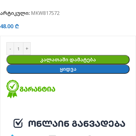
არტიკული:
MKW817572
48.00
₾
ᲙᲐᲚᲐᲗᲐᲨᲘ ᲓᲐᲛᲐᲢᲔᲑᲐ
ᲧᲘᲓᲕᲐ