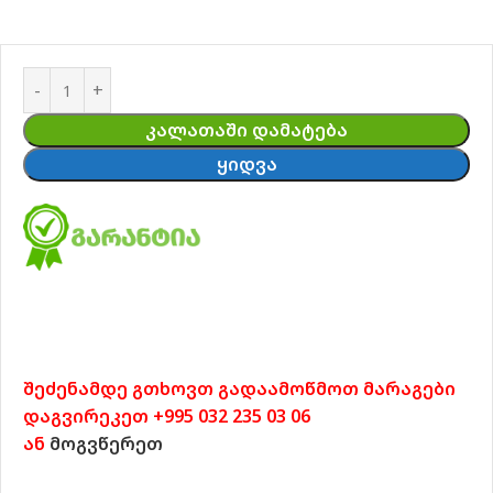
ᲙᲐᲚᲐᲗᲐᲨᲘ ᲓᲐᲛᲐᲢᲔᲑᲐ
ᲧᲘᲓᲕᲐ
შეძენამდე გთხოვთ გადაამოწმოთ მარაგები
დაგვირეკეთ +995 032 235 03 06
ან
მოგვწერეთ