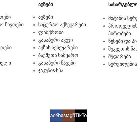
აუზები
სასარგებლო
ოები
აუზები
მიტანის სერ
ო ნივთები
საცურაო აქსეუარები
პროდუქციის
ლაშქრობა
პირობები
გასაბერი ავეჯი
წესები და პ
ნთები
აუზის აქსეუარები
შეკვეთის ნა
ბავშვთა სამყარო
შედარება
ბელი
გასაბერი ნავები
სურვილების
ჯაკუზი&სპა
Facebook
Instagram
TikTok