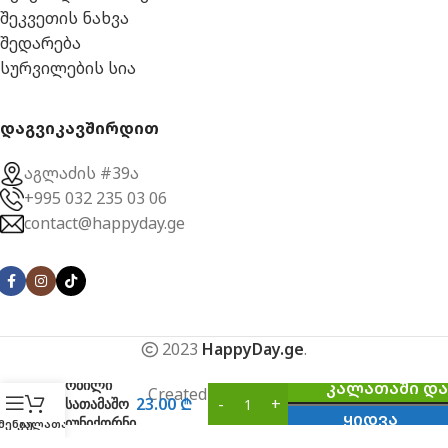
შეკვეთის ნახვა
შედარება
სურვილების სია
დაგვიკავშირდით
აგლაძის #39ა
+995 032 235 03 06
contact@happyday.ge
2023
HappyDay.ge
.
რბილი
ᲙᲐᲚᲐᲗᲐᲨᲘ ᲓᲐ
Created By:
Webline
23.00
₾
სათამაშო
ᲧᲘᲓᲕᲐ
იუნიქორნი
მენიუ
კალათა