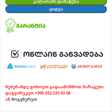
ᲙᲐᲚᲐᲗᲐᲨᲘ ᲓᲐᲛᲐᲢᲔᲑᲐ
ᲧᲘᲓᲕᲐ
შეძენამდე გთხოვთ გადაამოწმოთ მარაგები
დაგვირეკეთ +995 032 235 03 06
ან
მოგვწერეთ