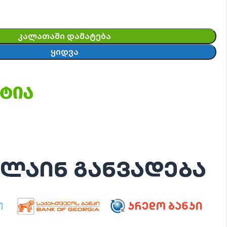
ᲙᲐᲚᲐᲗᲐᲨᲘ ᲓᲐᲛᲐᲢᲔᲑᲐ
ᲧᲘᲓᲕᲐ