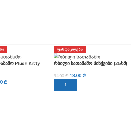
ᲑᲐ
ᲤᲐᲡᲓᲐᲙᲚᲔᲑᲐ
ამაშო Plush Kitty
რბილი სათამაშო პინქვინი (25სმ)
18.00
₾
34.00
₾
00
₾
ᲙᲐᲚᲐᲗᲐᲨᲘ ᲓᲐᲛᲐᲢᲔᲑᲐ
 ᲓᲐᲛᲐᲢᲔᲑᲐ