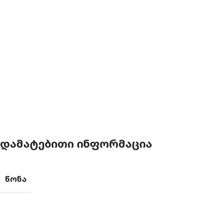
ᲓᲐᲛᲐᲢᲔᲑᲘᲗᲘ ᲘᲜᲤᲝᲠᲛᲐᲪᲘᲐ
ᲬᲝᲜᲐ