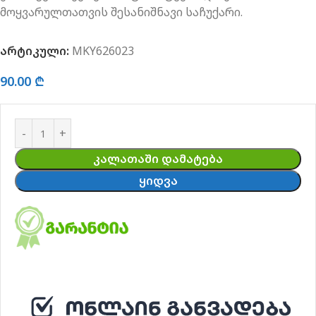
მოყვარულთათვის შესანიშნავი საჩუქარი.
არტიკული:
MKY626023
90.00
₾
ᲙᲐᲚᲐᲗᲐᲨᲘ ᲓᲐᲛᲐᲢᲔᲑᲐ
ᲧᲘᲓᲕᲐ