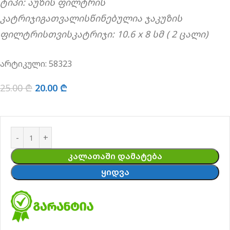
ტიპი: აუზის ფილტრის
კატრიჯიგათვალისწინებულია ჯაკუზის
ფილტრისთვისკატრიჯი: 10.6 x 8 სმ ( 2 ცალი)
არტიკული:
58323
25.00
₾
20.00
₾
ᲙᲐᲚᲐᲗᲐᲨᲘ ᲓᲐᲛᲐᲢᲔᲑᲐ
ᲧᲘᲓᲕᲐ