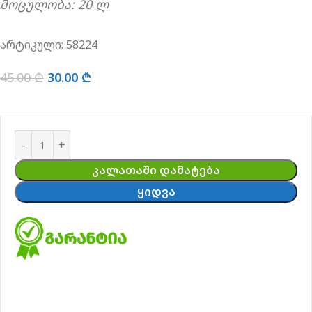
მოცულობა: 20 ლ
არტიკული:
58224
45.00
₾
30.00
₾
ᲙᲐᲚᲐᲗᲐᲨᲘ ᲓᲐᲛᲐᲢᲔᲑᲐ
ᲧᲘᲓᲕᲐ