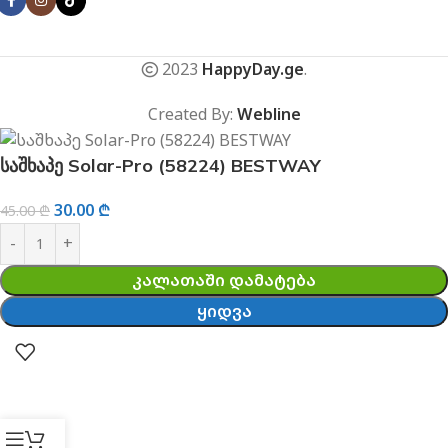
2023
HappyDay.ge
.
Created By:
Webline
საშხაპე Solar-Pro (58224) BESTWAY
30.00
₾
45.00
₾
ᲙᲐᲚᲐᲗᲐᲨᲘ ᲓᲐᲛᲐᲢᲔᲑᲐ
ᲧᲘᲓᲕᲐ