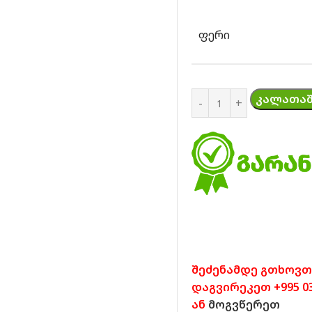
ᲤᲔᲠᲘ
ᲙᲐᲚᲐᲗᲐᲨ
შეძენამდე გთხოვთ
დაგვირეკეთ +995 032
ან
მოგვწერეთ