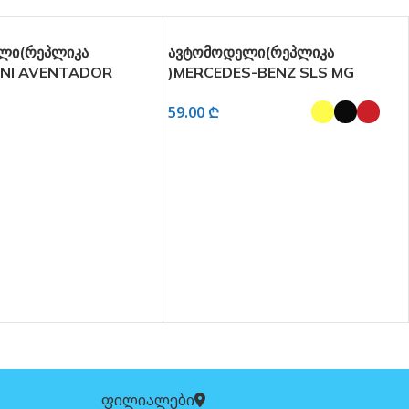
ლი(რეპლიკა
ავტომოდელი(რეპლიკა
INI AVENTADOR
)MERCEDES-BENZ SLS MG
ვანი და განათებით
ხმოვანი და განათებით 1:24
59.00
₾
 ᲓᲐᲛᲐᲢᲔᲑᲐ
ᲐᲠᲩᲔᲕᲘᲡ ᲞᲐᲠᲐᲛᲔᲢᲠᲔᲑᲘ
ფილიალები