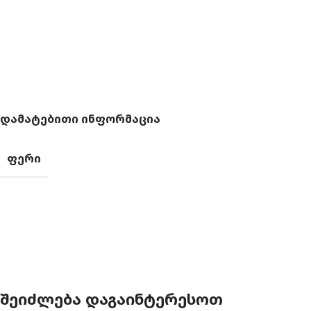
ᲓᲐᲛᲐᲢᲔᲑᲘᲗᲘ ᲘᲜᲤᲝᲠᲛᲐᲪᲘᲐ
ᲤᲔᲠᲘ
ᲨᲔᲘᲫᲚᲔᲑᲐ ᲓᲐᲒᲐᲘᲜᲢᲔᲠᲔᲡᲝᲗ