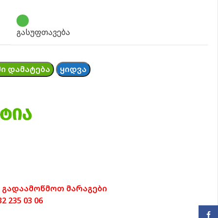
გასუფთავება
Ი ᲓᲐᲛᲐᲢᲔᲑᲐ
ᲧᲘᲓᲕᲐ
 გადაამოწმოთ მარაგები
 235 03 06
Face