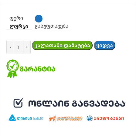
ᲤᲔᲠᲘ
გასუფთავება
ᲚᲣᲠᲯᲘ
ᲙᲐᲚᲐᲗᲐᲨᲘ ᲓᲐᲛᲐᲢᲔᲑᲐ
ᲧᲘᲓᲕᲐ