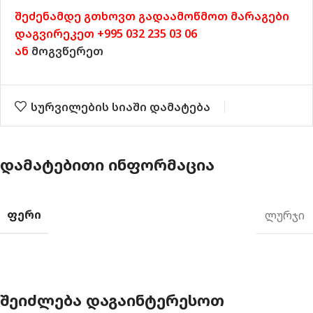
შეძენამდე გთხოვთ გადაამოწმოთ მარაგები
დაგვირეკეთ +995 032 235 03 06
ან
მოგვწერეთ
სურვილების სიაში დამატება
ᲓᲐᲛᲐᲢᲔᲑᲘᲗᲘ ᲘᲜᲤᲝᲠᲛᲐᲪᲘᲐ
ᲤᲔᲠᲘ
ლურჯი
ᲨᲔᲘᲫᲚᲔᲑᲐ ᲓᲐᲒᲐᲘᲜᲢᲔᲠᲔᲡᲝᲗ