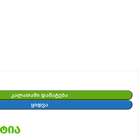
ᲙᲐᲚᲐᲗᲐᲨᲘ ᲓᲐᲛᲐᲢᲔᲑᲐ
ᲧᲘᲓᲕᲐ