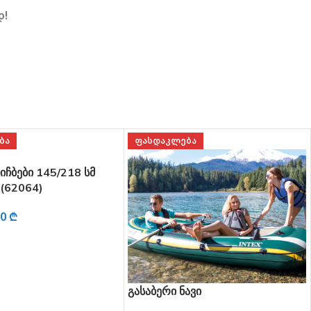
დ!
ᲑᲐ
ᲤᲐᲡᲓᲐᲙᲚᲔᲑᲐ
ᲐᲛᲝᲘᲬᲣᲠᲐ
ავი
გასაბერი ნავი 2 კაციანი,