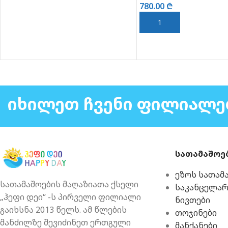
780.00
₾
ᲙᲐᲚᲐᲗᲐᲨᲘ ᲓᲐᲛᲐᲢᲔᲑᲐ
ᲘᲮᲘᲚᲔᲗ ᲩᲕᲔᲜᲘ ᲤᲘᲚᲘᲐᲚᲔ
სათამაშოე
ეზოს სათამ
სათამაშოების მაღაზიათა ქსელი
საკანცელა
„ჰეფი დეი“ -ს პირველი ფილიალი
ნივთები
გაიხსნა 2013 წელს. ამ წლების
თოჯინები
მანძილზე შევიძინეთ ერთგული
მანქანები