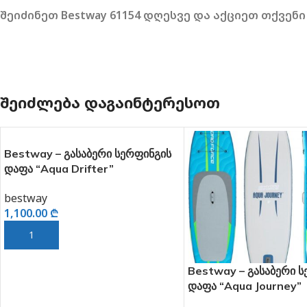
შეიძინეთ Bestway 61154 დღესვე და აქციეთ თქვე
ᲨᲔᲘᲫᲚᲔᲑᲐ ᲓᲐᲒᲐᲘᲜᲢᲔᲠᲔᲡᲝᲗ
INTEX 58332NP – გასა
125.00
₾
ᲙᲐᲚᲐᲗᲐᲨᲘ ᲓᲐᲛᲐᲢᲔᲑᲐ
Bestway – გასაბერი სერფინგის
დაფა “Aqua Journey”
274*76*12(100 კილომდე)