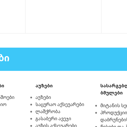
intex
40
490.00
₾
ᲙᲐᲚᲐᲗᲐᲨᲘ
ᲑᲘ
ბი
აუზები
სასარგებ
ბმულები
აშოები
აუზები
რიო
საცურაო აქსეუარები
მიტანის ს
ლაშქრობა
პროდუქციი
გასაბერი ავეჯი
დაბრუნები
აუზის აქსეუარები
წესები და 