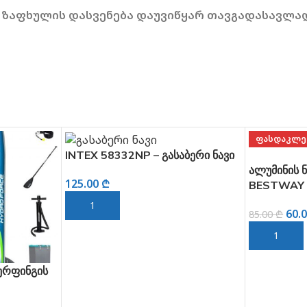
ნი ზაფხულის დასვენება დაუვიწყარ თავგადასავლა
ᲤᲐᲡᲓᲐᲙᲚᲔᲑᲐ
ᲤᲐᲡᲓᲐᲙᲚᲔ
ბერი ნავი
ალუმინის ნიჩბები 145/218 სმ
BESTWAY (62064)
60.00
₾
85.00
₾
ᲙᲐᲚᲐᲗᲐᲨᲘ ᲓᲐᲛᲐᲢᲔᲑᲐ
გასაბერი ნ