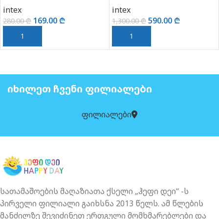
intex
intex
169.00
₾
590.00
₾
280.00
₾
1,300.00
₾
ᲙᲐᲚᲐᲗᲐᲨᲘ ᲓᲐᲛᲐᲢᲔᲑᲐ
ᲙᲐᲚᲐᲗᲐᲨᲘ ᲓᲐᲛᲐᲢᲔᲑᲐ
ᲘᲮᲘᲚᲔᲗ ᲩᲕᲔᲜᲘ ᲤᲘᲚᲘᲐᲚᲔᲑᲘ
ფილიალები
სათამაშოების მაღაზიათა ქსელი „ჰეფი დეი“ -ს
პირველი ფილიალი გაიხსნა 2013 წელს. ამ წლების
მანძილზე შევიძინეთ ერთგული მომხმარებლები და