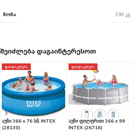
ᲬᲝᲜᲐ
3.90 კგ
ᲨᲔᲘᲫᲚᲔᲑᲐ ᲓᲐᲒᲐᲘᲜᲢᲔᲠᲔᲡᲝᲗ
ᲤᲐᲡᲓᲐᲙᲚᲔᲑᲐ
ᲤᲐᲡᲓᲐᲙᲚᲔᲑᲐ
აუზი 366 x 76 სმ, INTEX
აუზი ფილტრით 366 x 99
(28130)
INTEX (26716)