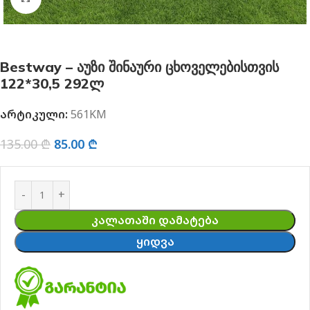
Bestway – აუზი შინაური ცხოველებისთვის
122*30,5 292ლ
არტიკული:
561KM
135.00
₾
85.00
₾
ᲙᲐᲚᲐᲗᲐᲨᲘ ᲓᲐᲛᲐᲢᲔᲑᲐ
ᲧᲘᲓᲕᲐ