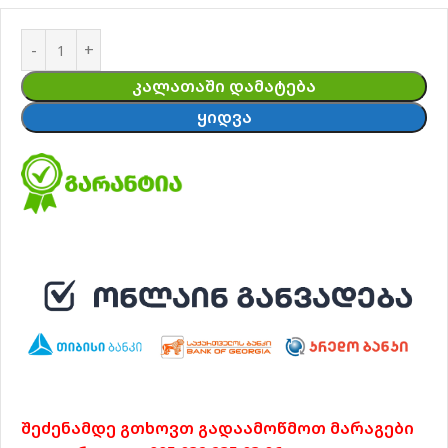
ᲙᲐᲚᲐᲗᲐᲨᲘ ᲓᲐᲛᲐᲢᲔᲑᲐ
ᲧᲘᲓᲕᲐ
შეძენამდე გთხოვთ გადაამოწმოთ მარაგები