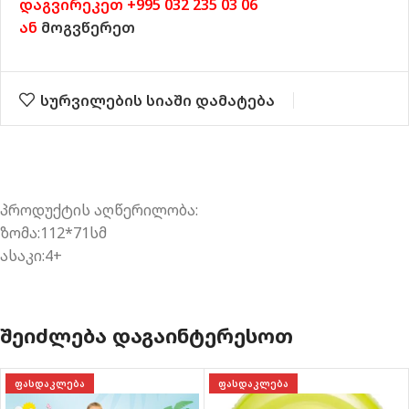
დაგვირეკეთ +995 032 235 03 06
ან
მოგვწერეთ
სურვილების სიაში დამატება
პროდუქტის აღწერილობა:
ზომა:112*71სმ
ასაკი:4+
ᲨᲔᲘᲫᲚᲔᲑᲐ ᲓᲐᲒᲐᲘᲜᲢᲔᲠᲔᲡᲝᲗ
ᲐᲙᲚᲔᲑᲐ
ᲤᲐᲡᲓᲐᲙᲚᲔᲑᲐ
ᲤᲐᲡᲓ