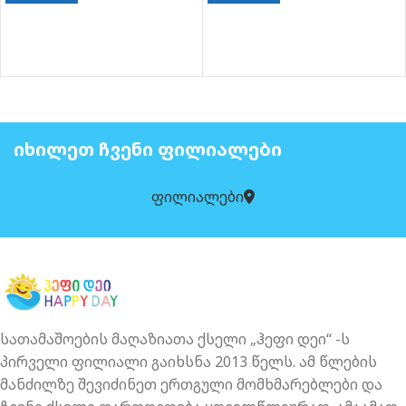
ᲘᲮᲘᲚᲔᲗ ᲩᲕᲔᲜᲘ ᲤᲘᲚᲘᲐᲚᲔᲑᲘ
ფილიალები
სათამაშოების მაღაზიათა ქსელი „ჰეფი დეი“ -ს
პირველი ფილიალი გაიხსნა 2013 წელს. ამ წლების
მანძილზე შევიძინეთ ერთგული მომხმარებლები და