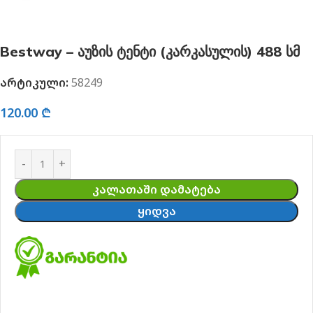
Bestway – აუზის ტენტი (კარკასულის) 488 სმ
არტიკული:
58249
120.00
₾
ᲙᲐᲚᲐᲗᲐᲨᲘ ᲓᲐᲛᲐᲢᲔᲑᲐ
ᲧᲘᲓᲕᲐ