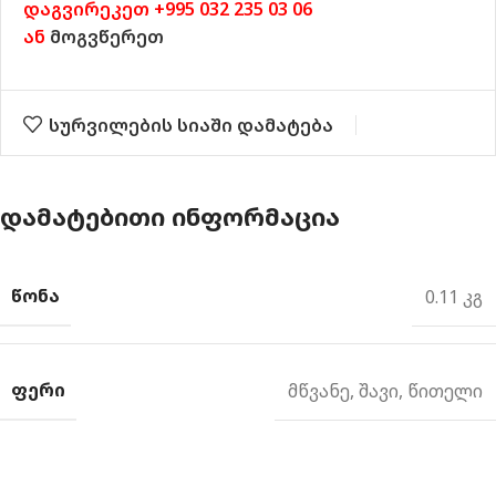
დაგვირეკეთ +995 032 235 03 06
ან
მოგვწერეთ
სურვილების სიაში დამატება
ᲓᲐᲛᲐᲢᲔᲑᲘᲗᲘ ᲘᲜᲤᲝᲠᲛᲐᲪᲘᲐ
ᲬᲝᲜᲐ
0.11 კგ
ᲤᲔᲠᲘ
მწვანე
,
შავი
,
წითელი