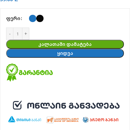
ᲤᲔᲠᲘ
ᲙᲐᲚᲐᲗᲐᲨᲘ ᲓᲐᲛᲐᲢᲔᲑᲐ
ᲧᲘᲓᲕᲐ