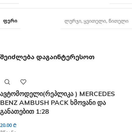
ᲤᲔᲠᲘ
ლურჯი
,
ყვითელი
,
წითელი
ᲨᲔᲘᲫᲚᲔᲑᲐ ᲓᲐᲒᲐᲘᲜᲢᲔᲠᲔᲡᲝᲗ
ავტომოდელი(რეპლიკა ) MERCEDES
BENZ AMBUSH PACK ხმოვანი და
განათებით 1:28
20.00
₾