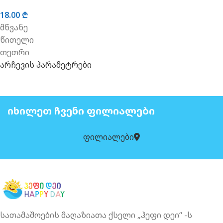
18.00
₾
მწვანე
წითელი
თეთრი
არჩევის პარამეტრები
ᲘᲮᲘᲚᲔᲗ ᲩᲕᲔᲜᲘ ᲤᲘᲚᲘᲐᲚᲔᲑᲘ
ფილიალები
სათამაშოების მაღაზიათა ქსელი „ჰეფი დეი“ -ს