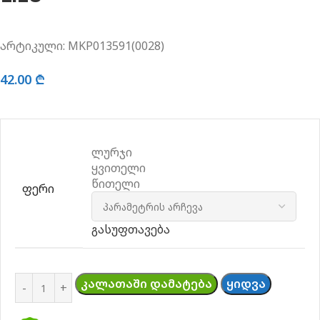
არტიკული:
MKP013591(0028)
42.00
₾
ლურჯი
ყვითელი
წითელი
ᲤᲔᲠᲘ
გასუფთავება
ᲙᲐᲚᲐᲗᲐᲨᲘ ᲓᲐᲛᲐᲢᲔᲑᲐ
ᲧᲘᲓᲕᲐ