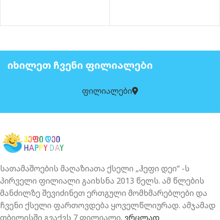
ᲘᲮᲘᲚᲔᲗ ᲩᲕᲔᲜᲘ ᲤᲘᲚᲘᲐᲚᲔᲑᲘ
ფილიალები
სათამაშოების მაღაზიათა ქსელი „ჰეფი დეი“ -ს
პირველი ფილიალი გაიხსნა 2013 წელს. ამ წლების
მანძილზე შევიძინეთ ერთგული მომხმარებლები და
ჩვენი ქსელი ფართოვდება ყოველწლიურად. ამჯამად
თბილისში გვაქვს 7 ფილიალი.
ვრცლად