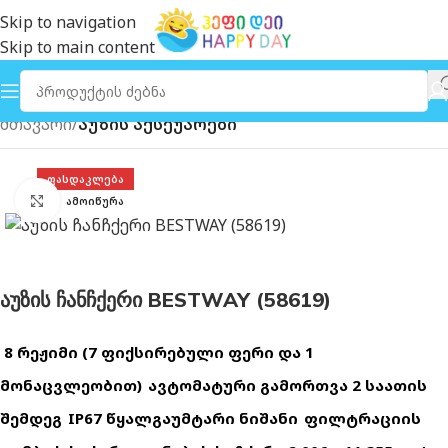
Skip to navigation
Skip to main content
მთავარი
აუზის აქსეუარები
ᲤᲐᲡᲓᲐᲙᲚᲔᲑᲐ
გახსნა
ᲐᲛᲝᲘᲬᲣᲠᲐ
აუზის ჩანჩქერი BESTWAY (58619)
8 ᲠᲔᲟᲘᲛᲘ (7 ᲤᲘᲥᲡᲘᲠᲔᲑᲣᲚᲘ ᲤᲔᲠᲘ ᲓᲐ 1
ᲛᲝᲜᲐᲪᲕᲚᲔᲝᲑᲘᲗ)
ᲐᲕᲢᲝᲛᲐᲢᲣᲠᲘ ᲒᲐᲛᲝᲠᲗᲕᲐ 2 ᲡᲐᲐᲗᲘᲡ
ᲨᲔᲛᲓᲔᲒ
IP67 ᲬᲧᲐᲚᲒᲐᲣᲛᲢᲐᲠᲘ ᲜᲘᲨᲐᲜᲘ
ᲤᲘᲚᲢᲠᲐᲪᲘᲘᲡ