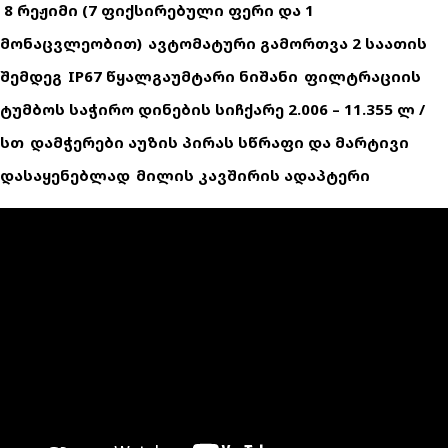
8 ᲠᲔᲟᲘᲛᲘ (7 ᲤᲘᲥᲡᲘᲠᲔᲑᲣᲚᲘ ᲤᲔᲠᲘ ᲓᲐ 1
ᲛᲝᲜᲐᲪᲕᲚᲔᲝᲑᲘᲗ)
ᲐᲕᲢᲝᲛᲐᲢᲣᲠᲘ ᲒᲐᲛᲝᲠᲗᲕᲐ 2 ᲡᲐᲐᲗᲘᲡ
ᲨᲔᲛᲓᲔᲒ
IP67 ᲬᲧᲐᲚᲒᲐᲣᲛᲢᲐᲠᲘ ᲜᲘᲨᲐᲜᲘ
ᲤᲘᲚᲢᲠᲐᲪᲘᲘᲡ
ᲢᲣᲛᲑᲝᲡ ᲡᲐᲭᲘᲠᲝ ᲓᲘᲜᲔᲑᲘᲡ ᲡᲘᲩᲥᲐᲠᲔ 2.006 – 11.355 Ლ /
ᲡᲗ
ᲓᲐᲛᲭᲔᲠᲔᲑᲘ ᲐᲣᲖᲘᲡ ᲞᲘᲠᲐᲡ ᲡᲬᲠᲐᲤᲘ ᲓᲐ ᲛᲐᲠᲢᲘᲕᲘ
ᲓᲐᲡᲐᲧᲔᲜᲔᲑᲚᲐᲓ
ᲛᲘᲚᲘᲡ ᲙᲐᲕᲨᲘᲠᲘᲡ ᲐᲓᲐᲞᲢᲔᲠᲘ