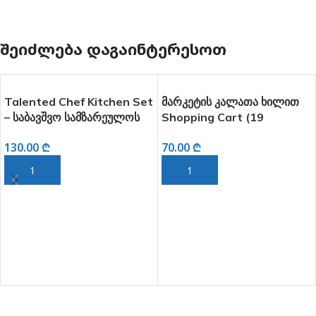
ᲨᲔᲘᲫᲚᲔᲑᲐ ᲓᲐᲒᲐᲘᲜᲢᲔᲠᲔᲡᲝᲗ
Talented Chef Kitchen Set
მარკეტის კალათა ხილით
– საბავშვო სამზარეულოს
Shopping Cart (19
სათამაშო კომპლექტი (49
აქსესუარით)
130.00
₾
70.00
₾
ნაწილი)
ᲙᲐᲚᲐᲗᲐᲨᲘ ᲓᲐᲛᲐᲢᲔᲑᲐ
ᲙᲐᲚᲐᲗᲐᲨᲘ ᲓᲐᲛᲐᲢᲔᲑᲐ