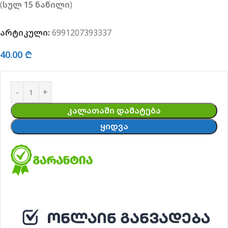
(
სულ 15 ნაწილი
)
არტიკული:
6991207393337
40.00
₾
ᲙᲐᲚᲐᲗᲐᲨᲘ ᲓᲐᲛᲐᲢᲔᲑᲐ
ᲧᲘᲓᲕᲐ