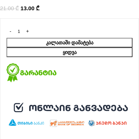
21.00
₾
13.00
₾
ᲙᲐᲚᲐᲗᲐᲨᲘ ᲓᲐᲛᲐᲢᲔᲑᲐ
ᲧᲘᲓᲕᲐ