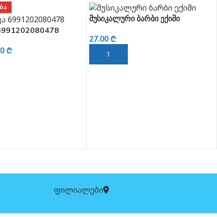
ᲑᲐ
მუსიკალური ბარბი ექიმი
6991202080478
27.00
₾
00
₾
ᲙᲐᲚᲐᲗᲐᲨᲘ ᲓᲐᲛᲐᲢᲔᲑᲐ
 ᲓᲐᲛᲐᲢᲔᲑᲐ
ფილიალები