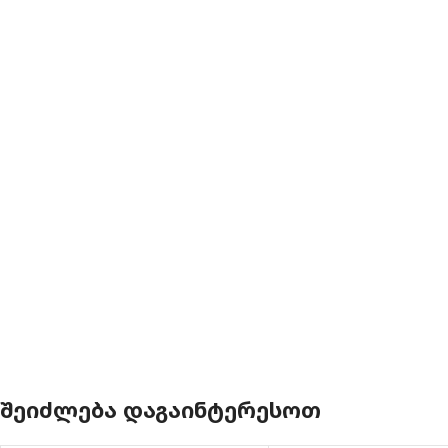
ᲨᲔᲘᲫᲚᲔᲑᲐ ᲓᲐᲒᲐᲘᲜᲢᲔᲠᲔᲡᲝᲗ