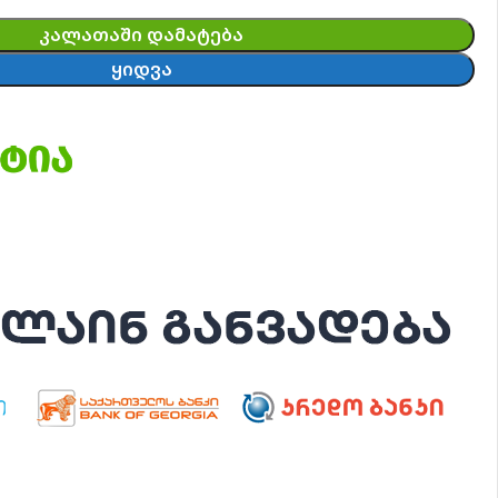
ᲙᲐᲚᲐᲗᲐᲨᲘ ᲓᲐᲛᲐᲢᲔᲑᲐ
ᲧᲘᲓᲕᲐ