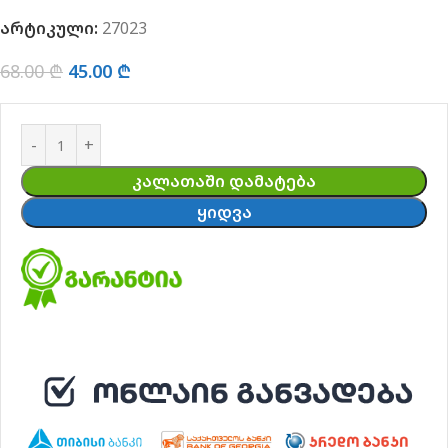
არტიკული:
27023
68.00
₾
45.00
₾
ᲙᲐᲚᲐᲗᲐᲨᲘ ᲓᲐᲛᲐᲢᲔᲑᲐ
ᲧᲘᲓᲕᲐ