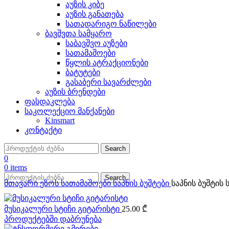
აუზის კიბე
აუზის განათება
სათადარიგო ნაწილები
ბავშვთა სამყარო
საბავშვო აუზები
სათამაშოები
წყლის ატრაქციონები
ბატუტები
გასაბერი სავარძლები
აუზის ბრენდები
ფასდაკლება
საკოლექციო მანქანები
Kinsmart
კონტაქტი
Search
0
0
items
Search
მთავარი
ეზოს სათამაშოები
საპნის ბუშტები
საპნის ბუშტის 
მუსიკალური სტიჩი გიტარისტი
25.00
₾
პროდუქტებში დაბრუნება