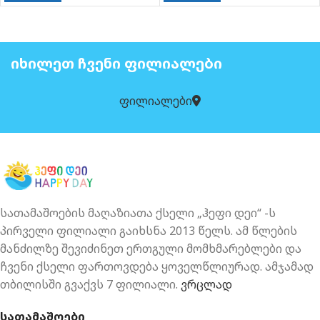
ᲘᲮᲘᲚᲔᲗ ᲩᲕᲔᲜᲘ ᲤᲘᲚᲘᲐᲚᲔᲑᲘ
ფილიალები
სათამაშოების მაღაზიათა ქსელი „ჰეფი დეი“ -ს
პირველი ფილიალი გაიხსნა 2013 წელს. ამ წლების
მანძილზე შევიძინეთ ერთგული მომხმარებლები და
ჩვენი ქსელი ფართოვდება ყოველწლიურად. ამჯამად
თბილისში გვაქვს 7 ფილიალი.
ვრცლად
სათამაშოები