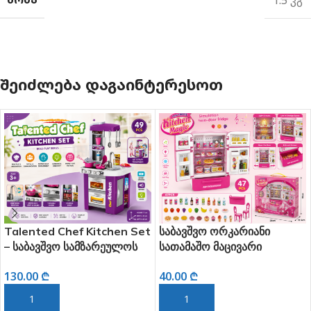
ᲨᲔᲘᲫᲚᲔᲑᲐ ᲓᲐᲒᲐᲘᲜᲢᲔᲠᲔᲡᲝᲗ
chen Set
საბავშვო ორკარიანი
საბავშვო სამზარე
რეულოს
სათამაშო მაცივარი
სათამაშო კომპლექ
ტი (49
განათებითა და მუსიკით
ნაწილი)
40.00
₾
155.00
₾
ᲑᲐ
ᲙᲐᲚᲐᲗᲐᲨᲘ ᲓᲐᲛᲐᲢᲔᲑᲐ
ᲙᲐᲚᲐᲗᲐᲨᲘ ᲓᲐᲛᲐᲢᲔ