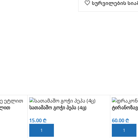
სურვილების სია
ტლით
სათამაშო გოჭი პეპა (4ც)
ტირანოზავ
15.00
₾
60.00
₾
ᲙᲐᲚᲐᲗᲐᲨᲘ ᲓᲐᲛᲐᲢᲔᲑᲐ
ᲙᲐᲚᲐᲗᲐᲨᲘ