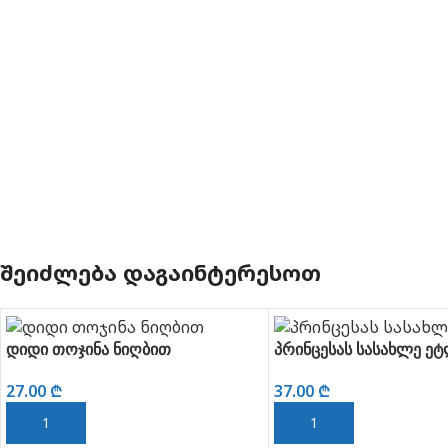
ᲨᲔᲘᲫᲚᲔᲑᲐ ᲓᲐᲒᲐᲘᲜᲢᲔᲠᲔᲡᲝᲗ
დიდი თოჯინა ნიღბით
პრინცესას სასახლე ე
27.00
₾
37.00
₾
ᲙᲐᲚᲐᲗᲐᲨᲘ ᲓᲐᲛᲐᲢᲔᲑᲐ
ᲙᲐᲚᲐᲗᲐᲨᲘ ᲓᲐᲛᲐᲢᲔᲑᲐ