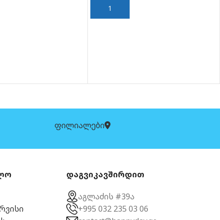
ᲙᲐᲚᲐᲗᲐᲨᲘ ᲓᲐᲛᲐᲢᲔᲑᲐ
ფილიალები
ლო
დაგვიკავშირდით
აგლაძის #39ა
ერვისი
+995 032 235 03 06