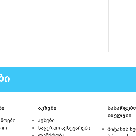
ᲑᲘ
ბი
აუზები
სასარგებ
ბმულები
აშოები
აუზები
რიო
საცურაო აქსეუარები
მიტანის ს
ლაშქრობა