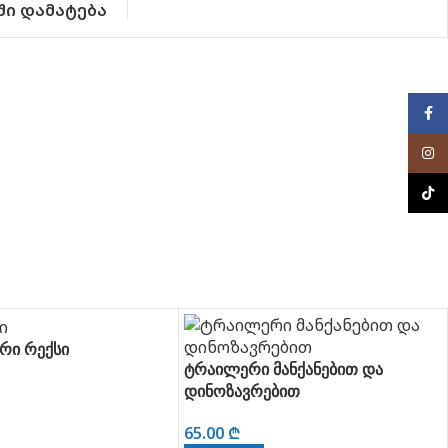
ში დამატება
Face
Inst
TikTo
რი რექსი
ტრაილერი მანქანებით და
დინოზავრებით
 ᲓᲐᲛᲐᲢᲔᲑᲐ
65.00
₾