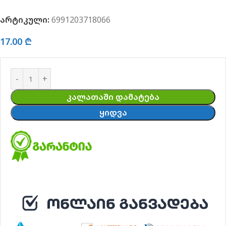
არტიკული:
6991203718066
17.00
₾
ᲙᲐᲚᲐᲗᲐᲨᲘ ᲓᲐᲛᲐᲢᲔᲑᲐ
ᲧᲘᲓᲕᲐ