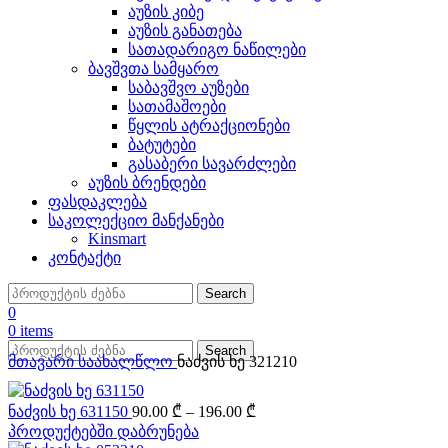
აუზის კიბე
აუზის განათება
სათადარიგო ნაწილები
ბავშვთა სამყარო
საბავშვო აუზები
სათამაშოები
წყლის ატრაქციონები
ბატუტები
გასაბერი სავარძლები
აუზის ბრენდები
ფასდაკლება
საკოლექციო მანქანები
Kinsmart
კონტაქტი
Search
0
0
items
Search
მთავარი
საახალწლო
ნაძვის ხე 321210
Price
ნაძვის ხე 631150
90.00
₾
–
196.00
₾
range:
პროდუქტებში დაბრუნება
90.00 ₾