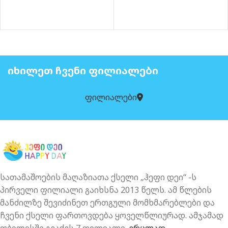
ᲙᲐᲚᲐᲗᲐᲨᲘ 
ᲘᲮᲘᲚᲔᲗ ᲩᲕᲔᲜᲘ ᲤᲘᲚᲘᲐᲚᲔᲑᲘ
ფილიალები
სათამაშოების მაღაზიათა ქსელი „ჰეფი დეი“ -ს
პირველი ფილიალი გაიხსნა 2013 წელს. ამ წლების
მანძილზე შევიძინეთ ერთგული მომხმარებლები და
ჩვენი ქსელი ფართოვდება ყოველწლიურად. ამჯამად
თბილისში გვაქვს 7 ფილიალი.
ვრცლად