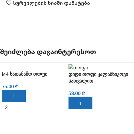
სურვილების სიაში დამატება
ᲨᲔᲘᲫᲚᲔᲑᲐ ᲓᲐᲒᲐᲘᲜᲢᲔᲠᲔᲡᲝᲗ
შო თოფი
დიდი თოფი კალაშნიკოვი
სათვალით
58.00
₾
ᲓᲐᲛᲐᲢᲔᲑᲐ
ᲙᲐᲚᲐᲗᲐᲨᲘ ᲓᲐᲛᲐᲢᲔᲑᲐ
თოფი რბილ
ტყვიებით
15.00
₾