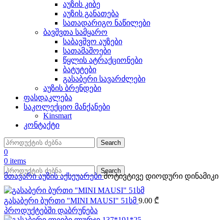
აუზის კიბე
აუზის განათება
სათადარიგო ნაწილები
ბავშვთა სამყარო
საბავშვო აუზები
სათამაშოები
წყლის ატრაქციონები
ბატუტები
გასაბერი სავარძლები
აუზის ბრენდები
ფასდაკლება
საკოლექციო მანქანები
Kinsmart
კონტაქტი
Search
0
0
items
Search
მთავარი
აუზის აქსეუარები
მოტივტივე დიოდური დინამიკი B
გასაბერი ბურთი "MINI MAUSI" 51სმ
9.00
₾
პროდუქტებში დაბრუნება