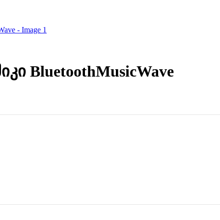
კი BluetoothMusicWave