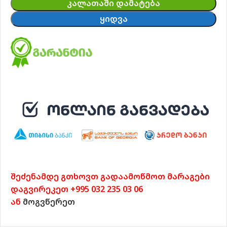
ᲙᲐᲚᲐᲗᲐᲨᲘ ᲓᲐᲛᲐᲢᲔᲑᲐ
ᲧᲘᲓᲕᲐ
შეძენამდე გთხოვთ გადაამოწმოთ მარაგები
დაგვირეკეთ +995 032 235 03 06
ან
მოგვწერეთ