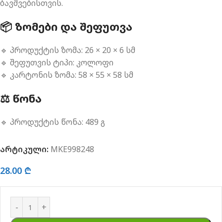
ბავშვებისთვის.
📦 ᲖᲝᲛᲔᲑᲘ ᲓᲐ ᲨᲔᲤᲣᲗᲕᲐ
🔹 პროდუქტის ზომა: 26 × 20 × 6 სმ
🔹 შეფუთვის ტიპი: კოლოფი
🔹 კარტონის ზომა: 58 × 55 × 58 სმ
⚖️ ᲬᲝᲜᲐ
🔹 პროდუქტის წონა: 489 გ
არტიკული:
MKE998248
28.00
₾