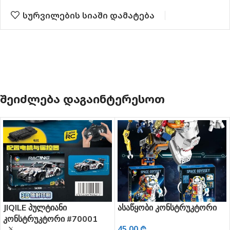
სურვილების სიაში დამატება
ᲨᲔᲘᲫᲚᲔᲑᲐ ᲓᲐᲒᲐᲘᲜᲢᲔᲠᲔᲡᲝᲗ
JIQILE პულტიანი
ასაწყობი კონსტრუკტორი
კონსტრუკტორი #70001
45.00
₾