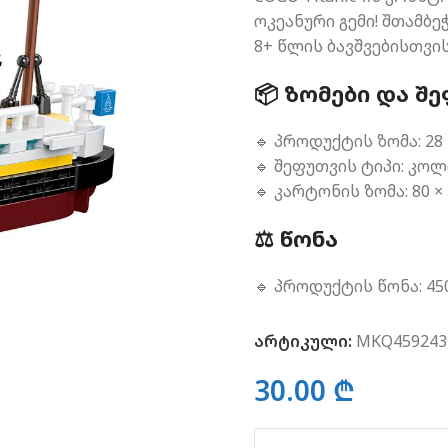
ოკეანური გემი! შთამბ
8+ წლის ბავშვებისთვი
📦 ᲖᲝᲛᲔᲑᲘ ᲓᲐ Შ
🔹 პროდუქტის ზომა: 28 ×
🔹 შეფუთვის ტიპი: კო
🔹 კარტონის ზომა: 80 × 
⚖️ ᲬᲝᲜᲐ
🔹 პროდუქტის წონა: 45
არტიკული:
MKQ459243
30.00
₾