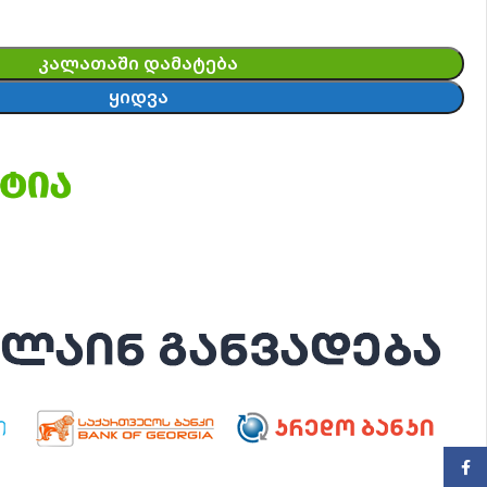
ᲙᲐᲚᲐᲗᲐᲨᲘ ᲓᲐᲛᲐᲢᲔᲑᲐ
ᲧᲘᲓᲕᲐ
Face