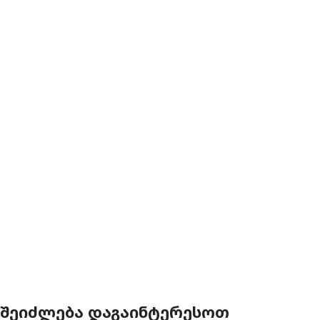
ᲨᲔᲘᲫᲚᲔᲑᲐ ᲓᲐᲒᲐᲘᲜᲢᲔᲠᲔᲡᲝᲗ