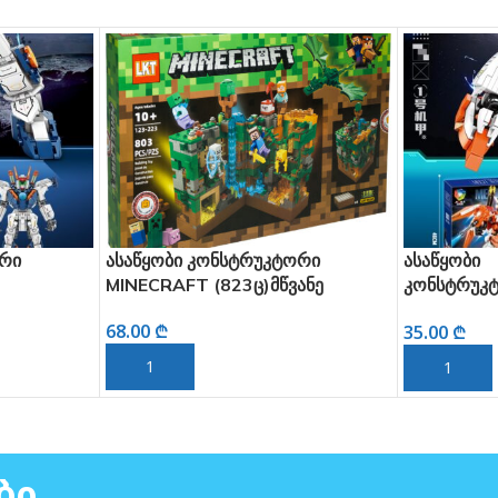
ასაწყობი კონსტრუკტორი
ასაწყობი
MINECRAFT (823ც)მწვანე
კონსტრუკტორი(ტრან
თეთრი)
68.00
₾
35.00
₾
ᲙᲐᲚᲐᲗᲐᲨᲘ ᲓᲐᲛᲐᲢᲔᲑᲐ
ᲙᲐᲚᲐᲗᲐᲨᲘ ᲓᲐᲛᲐᲢᲔᲑᲐ
ᲑᲘ