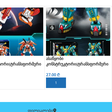
ასაწყობი
ტიტანიკი
სფორმერი
კონსტრუკტორი(ტრანსფორმერი
ცისფერი)
ᲕᲠᲪᲚᲐᲓ
27.00
₾
ᲙᲐᲚᲐᲗᲐᲨᲘ ᲓᲐᲛᲐᲢᲔᲑᲐ
ფილიალები